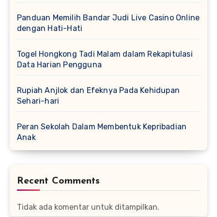
Panduan Memilih Bandar Judi Live Casino Online
dengan Hati-Hati
Togel Hongkong Tadi Malam dalam Rekapitulasi
Data Harian Pengguna
Rupiah Anjlok dan Efeknya Pada Kehidupan
Sehari-hari
Peran Sekolah Dalam Membentuk Kepribadian
Anak
Recent Comments
Tidak ada komentar untuk ditampilkan.