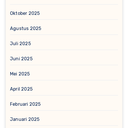
Oktober 2025
Agustus 2025
Juli 2025
Juni 2025
Mei 2025
April 2025
Februari 2025
Januari 2025