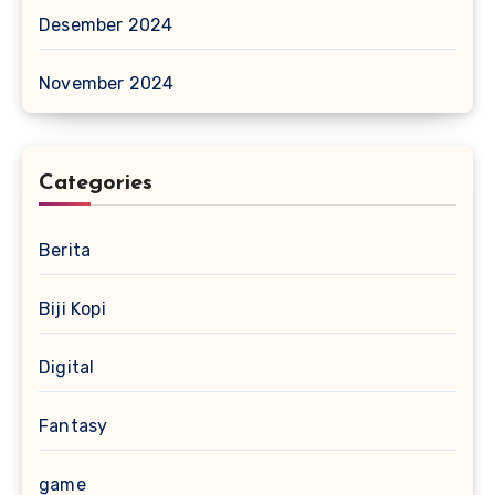
Desember 2024
November 2024
Categories
Berita
Biji Kopi
Digital
Fantasy
game