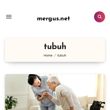
Lewati
ke
konten
mergus.net
tubuh
Home
tubuh