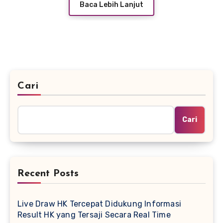
Baca Lebih Lanjut
Cari
Cari
Recent Posts
Live Draw HK Tercepat Didukung Informasi
Result HK yang Tersaji Secara Real Time