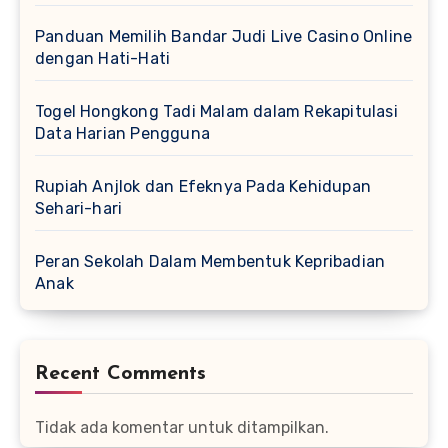
Panduan Memilih Bandar Judi Live Casino Online
dengan Hati-Hati
Togel Hongkong Tadi Malam dalam Rekapitulasi
Data Harian Pengguna
Rupiah Anjlok dan Efeknya Pada Kehidupan
Sehari-hari
Peran Sekolah Dalam Membentuk Kepribadian
Anak
Recent Comments
Tidak ada komentar untuk ditampilkan.