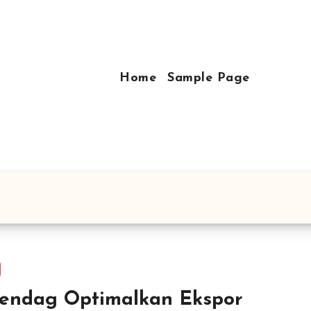
Home
Sample Page
endag Optimalkan Ekspor