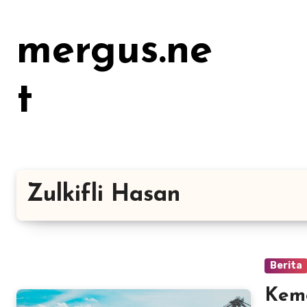
Lewati
ke
mergus.ne
konten
t
Zulkifli Hasan
Berita
Kem