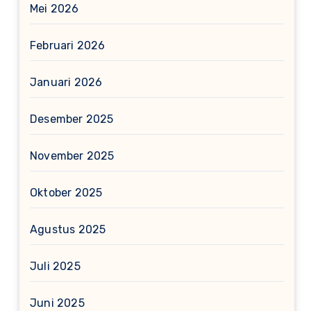
Mei 2026
Februari 2026
Januari 2026
Desember 2025
November 2025
Oktober 2025
Agustus 2025
Juli 2025
Juni 2025