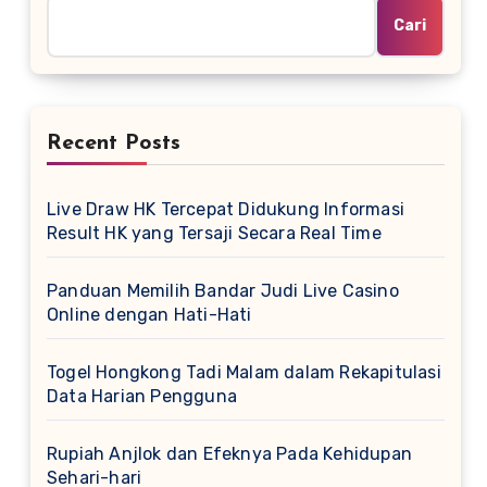
Cari
Recent Posts
Live Draw HK Tercepat Didukung Informasi
Result HK yang Tersaji Secara Real Time
Panduan Memilih Bandar Judi Live Casino
Online dengan Hati-Hati
Togel Hongkong Tadi Malam dalam Rekapitulasi
Data Harian Pengguna
Rupiah Anjlok dan Efeknya Pada Kehidupan
Sehari-hari