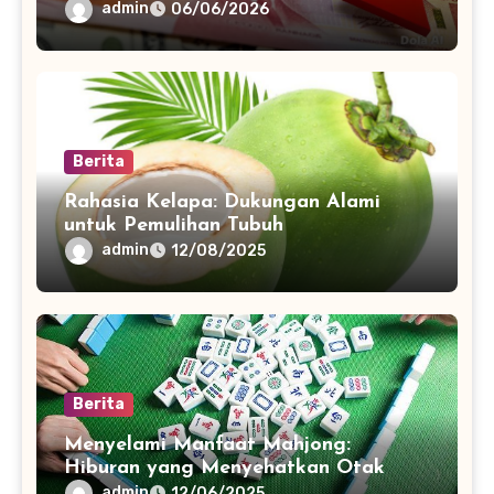
admin
06/06/2026
Berita
Rahasia Kelapa: Dukungan Alami
untuk Pemulihan Tubuh
admin
12/08/2025
Berita
Menyelami Manfaat Mahjong:
Hiburan yang Menyehatkan Otak
admin
12/06/2025