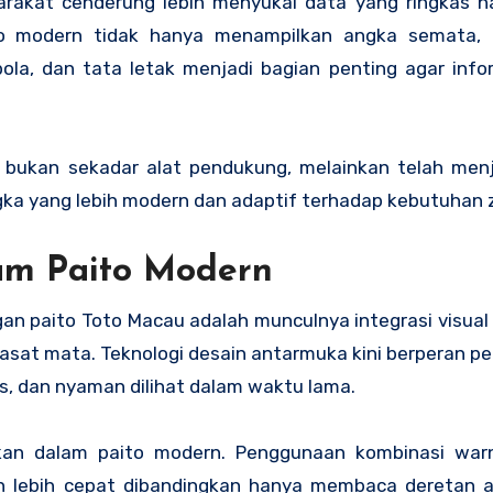
yarakat cenderung lebih menyukai data yang ringkas 
to modern tidak hanya menampilkan angka semata, 
la, dan tata letak menjadi bagian penting agar info
bukan sekadar alat pendukung, melainkan telah menj
a yang lebih modern dan adaptif terhadap kebutuhan
lam Paito Modern
n paito Toto Macau adalah munculnya integrasi visual 
asat mata. Teknologi desain antarmuka kini berperan p
is, dan nyaman dilihat dalam waktu lama.
kan dalam paito modern. Penggunaan kombinasi war
lebih cepat dibandingkan hanya membaca deretan a