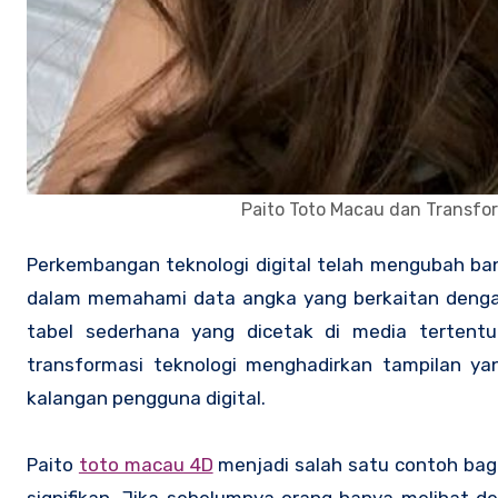
Paito Toto Macau dan Transfor
Perkembangan teknologi digital telah mengubah banyak kebiasaan masyarakat dalam mengakses informasi, termasuk
dalam memahami data angka yang berkaitan dengan
tabel sederhana yang dicetak di media tertentu
transformasi teknologi menghadirkan tampilan ya
kalangan pengguna digital.
Paito
toto macau 4D
menjadi salah satu contoh ba