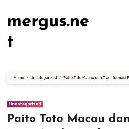
Lewati
ke
mergus.ne
konten
t
Home
Uncategorized
Paito Toto Macau dan Transformasi 
Uncategorized
Paito Toto Macau dan