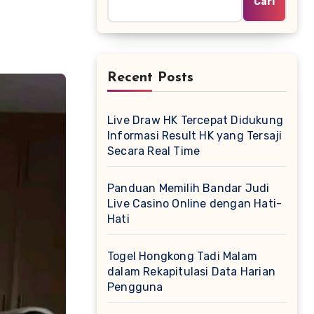
Cari
Recent Posts
Live Draw HK Tercepat Didukung
Informasi Result HK yang Tersaji
Secara Real Time
Panduan Memilih Bandar Judi
Live Casino Online dengan Hati-
Hati
Togel Hongkong Tadi Malam
dalam Rekapitulasi Data Harian
Pengguna