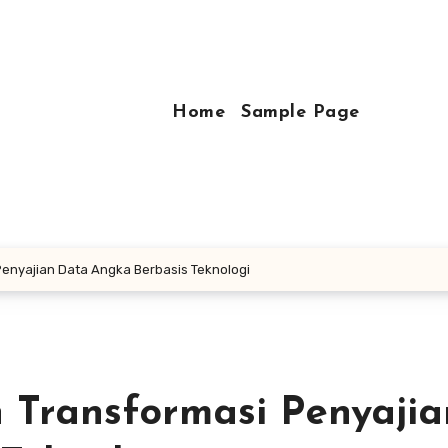
Home
Sample Page
Penyajian Data Angka Berbasis Teknologi
 Transformasi Penyajia