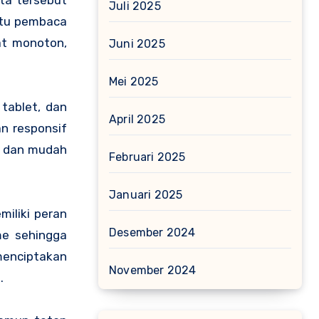
ata tersebut
Juli 2025
ntu pembaca
hat monoton,
Juni 2025
Mei 2025
tablet, dan
April 2025
an responsif
l dan mudah
Februari 2025
Januari 2025
iliki peran
Desember 2024
me sehingga
menciptakan
November 2024
.