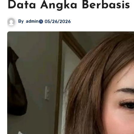
Data Angka Berbasis 
By
admin
05/26/2026