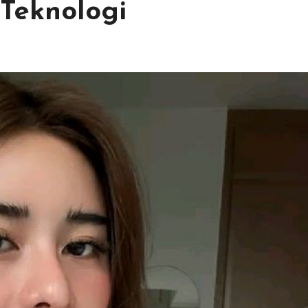
Teknologi