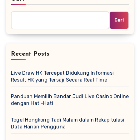
Cari
Recent Posts
Live Draw HK Tercepat Didukung Informasi
Result HK yang Tersaji Secara Real Time
Panduan Memilih Bandar Judi Live Casino Online
dengan Hati-Hati
Togel Hongkong Tadi Malam dalam Rekapitulasi
Data Harian Pengguna