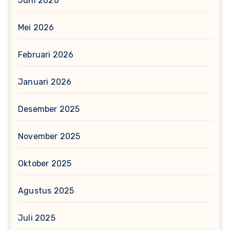
Juni 2026
Mei 2026
Februari 2026
Januari 2026
Desember 2025
November 2025
Oktober 2025
Agustus 2025
Juli 2025