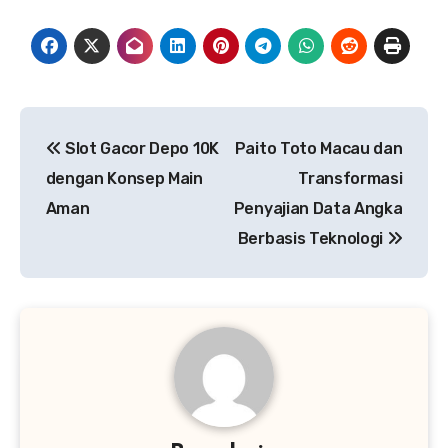
Navigasi
Slot Gacor Depo 10K
Paito Toto Macau dan
pos
dengan Konsep Main
Transformasi
Aman
Penyajian Data Angka
Berbasis Teknologi