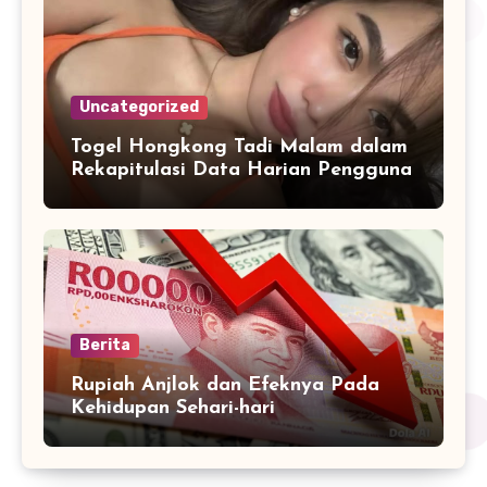
Uncategorized
Togel Hongkong Tadi Malam dalam
Rekapitulasi Data Harian Pengguna
Berita
Rupiah Anjlok dan Efeknya Pada
Kehidupan Sehari-hari