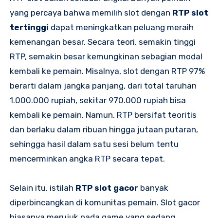
yang percaya bahwa memilih slot dengan
RTP slot
tertinggi
dapat meningkatkan peluang meraih
kemenangan besar. Secara teori, semakin tinggi
RTP, semakin besar kemungkinan sebagian modal
kembali ke pemain. Misalnya, slot dengan RTP 97%
berarti dalam jangka panjang, dari total taruhan
1.000.000 rupiah, sekitar 970.000 rupiah bisa
kembali ke pemain. Namun, RTP bersifat teoritis
dan berlaku dalam ribuan hingga jutaan putaran,
sehingga hasil dalam satu sesi belum tentu
mencerminkan angka RTP secara tepat.
Selain itu, istilah
RTP slot gacor
banyak
diperbincangkan di komunitas pemain. Slot gacor
biasanya merujuk pada game yang sedang