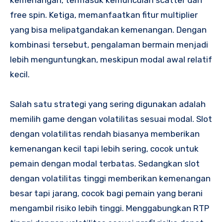
kemenangan, termasuk kemunculan scatter dan
free spin. Ketiga, memanfaatkan fitur multiplier
yang bisa melipatgandakan kemenangan. Dengan
kombinasi tersebut, pengalaman bermain menjadi
lebih menguntungkan, meskipun modal awal relatif
kecil.
Salah satu strategi yang sering digunakan adalah
memilih game dengan volatilitas sesuai modal. Slot
dengan volatilitas rendah biasanya memberikan
kemenangan kecil tapi lebih sering, cocok untuk
pemain dengan modal terbatas. Sedangkan slot
dengan volatilitas tinggi memberikan kemenangan
besar tapi jarang, cocok bagi pemain yang berani
mengambil risiko lebih tinggi. Menggabungkan RTP