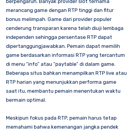
berpengaruh. Banyak provider slot ternama
merancang game dengan RTP tinggi dan fitur
bonus melimpah. Game dari provider populer
cenderung transparan karena telah diuji lembaga
independen sehingga persentase RTP dapat
dipertanggungjawabkan. Pemain dapat memilih
game berdasarkan informasi RTP yang tercantum
di menu “info” atau “paytable” di dalam game.
Beberapa situs bahkan menampilkan RTP live atau
RTP harian yang menunjukkan performa game
saat itu, membantu pemain menentukan waktu
bermain optimal.
Meskipun fokus pada RTP, pemain harus tetap
memahami bahwa kemenangan jangka pendek