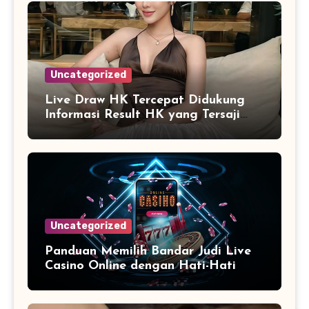
Uncategorized
Live Draw HK Tercepat Didukung
Informasi Result HK yang Tersaji
Secara Real Time
Uncategorized
Panduan Memilih Bandar Judi Live
Casino Online dengan Hati-Hati